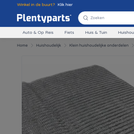
Winkel in de buurt?
Klik hier
Auto & Op Reis
Fiets
Huis & Tuin
Huisho
Home
Huishoudelijk
Klein huishoudelijke onderdelen