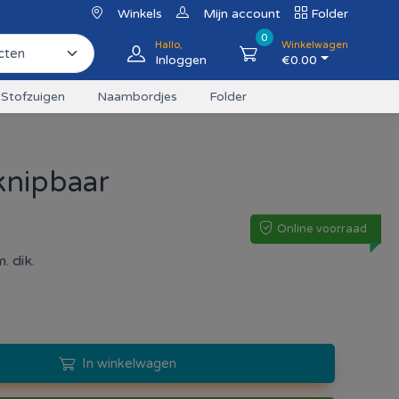
Winkels
Mijn account
Folder
0
Hallo,
Winkelwagen
Inloggen
€
0.00
Stofzuigen
Naambordjes
Folder
 knipbaar
Online voorraad
. dik.
In winkelwagen