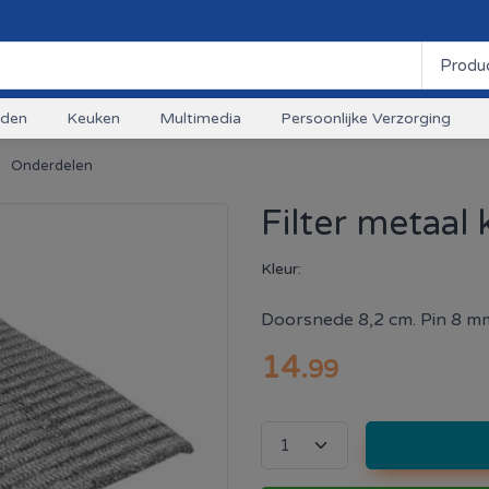
uden
Keuken
Multimedia
Persoonlijke Verzorging
Onderdelen
Filter metaal
Kleur:
Doorsnede 8,2 cm. Pin 8 mm
14
.
99