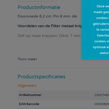
Deze we
Productinformatie
maakt geb
Doorsnede 8,2 cm. Pin 8 mm. dik.
cookies
gebruikers
Voordelen van de
Filter metaal knipbaar
te verbe
Zelf op maat knippen. Dikte: 7 mm. Afmeting: 57 x
Selectee
cookies v
optimaal 
websi
Toon meer
Productspecificaties
Algemeen
Artikelnummer
1002746
EAN Barcode
0000080