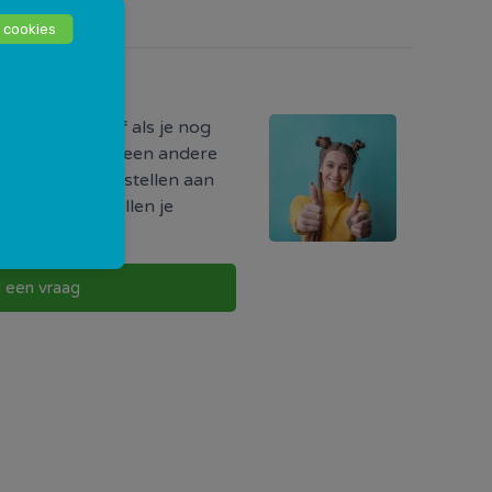
 cookies
odig?
ormatie hebt of als je nog
r iets, of als je een andere
uw vraag direct stellen aan
w buurt. Zij zullen je
g te nemen.
l een vraag