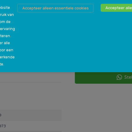
bsite
Accepteer alle
Accepteer alleen essentiele cookies
ruik van
 om de
Persoonlijk advies n
ervaring
Als je nog niet genoeg inf
teren.
steeds niet zeker bent ove
 47 cm.
r alle
vraag hebt, dan kun je jo
oor een
een van onze winkels in jou
werkende
helpen de beste beslissin
te.
Ste
9
973