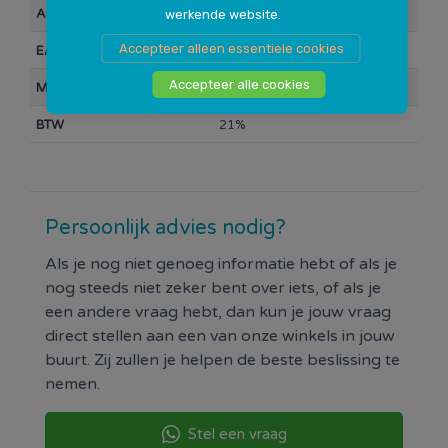
Artikelnummer
10026182
werkende website.
Accepteer alleen essentiele cookies
EAN Barcode
8714868031909
Accepteer alle cookies
Merk
Lynx
BTW
21%
Persoonlijk advies nodig?
Als je nog niet genoeg informatie hebt of als je
nog steeds niet zeker bent over iets, of als je
een andere vraag hebt, dan kun je jouw vraag
direct stellen aan een van onze winkels in jouw
buurt. Zij zullen je helpen de beste beslissing te
nemen.
Stel een vraag