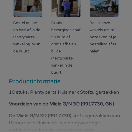
Bestel online
Gratis
Bekijk onze
en haal af in de
bezorging vanaf
winkels om te
Plentyparts-
50 euro of
bezoeken of je
winkel bij jou in
gratis afhalen
bestelling af te
de buurt.
bij de
halen.
Plentyparts-
winkel in de
buurt.
Productinformatie
10 stuks, Plentyparts Huismerk Stofzuigerzakken
Voordelen van de
Miele G/N 3D (9917730, GN)
De Miele G/N 3D (9917730)
stofzuigerzakken van
Plentyparts Huismerk zijn hoogwaardige
stofzuigerzakken die zorgen voor een