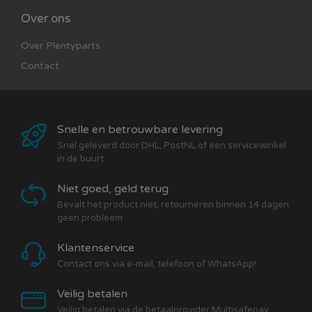
O.a. geschikt voor:
Over ons
Complete C3 (S8000 – S8999)
Complete C2 (S5000 – S5999)
Over Plentyparts
Classic C1 (S2120 – S2180)
Contact
S600 – S658
S400 – S456i
Snelle en betrouwbare levering
Snel geleverd door DHL, PostNL of een servicewinkel
in de buurt
Niet goed, geld terug
Bevalt het product niet, retourneren binnen 14 dagen
geen probleem
Klantenservice
Contact ons via e-mail, telefoon of WhatsApp!
Veilig betalen
Veilig betalen via de betaalprovider Multisafepay