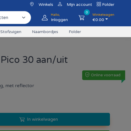
Winkels
Mijn account
Folder
0
Hallo,
Winkelwagen
Inloggen
€
0.00
Stofzuigen
Naambordjes
Folder
Pico 30 aan/uit
Online voorraad
g, met reflector
In winkelwagen