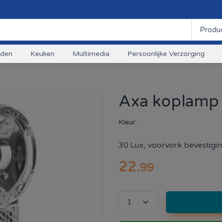
uden
Keuken
Multimedia
Persoonlijke Verzorging
Axa koplamp 
Kleur:
30 Lux, voorvork bevestigin
22
.
99