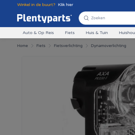
Winkel in de buurt?
Klik hier
Auto & Op Reis
Fiets
Huis & Tuin
Huisho
Home
Fiets
Fietsverlichting
Dynamoverlichting