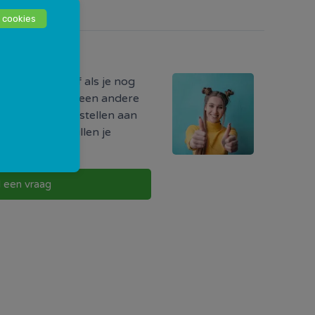
 cookies
odig?
ormatie hebt of als je nog
r iets, of als je een andere
uw vraag direct stellen aan
w buurt. Zij zullen je
g te nemen.
l een vraag