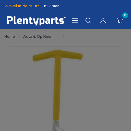
Winkel in de buurt?
Klik hier
0
Home
Auto & Op Reis