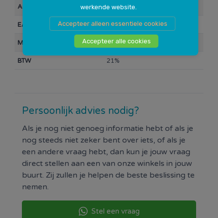
Artikelnummer
10025097
werkende website.
Accepteer alleen essentiele cookies
EAN Barcode
8000692658802
Accepteer alle cookies
Merk
Overig
BTW
21%
Persoonlijk advies nodig?
Als je nog niet genoeg informatie hebt of als je
nog steeds niet zeker bent over iets, of als je
een andere vraag hebt, dan kun je jouw vraag
direct stellen aan een van onze winkels in jouw
buurt. Zij zullen je helpen de beste beslissing te
nemen.
Stel een vraag