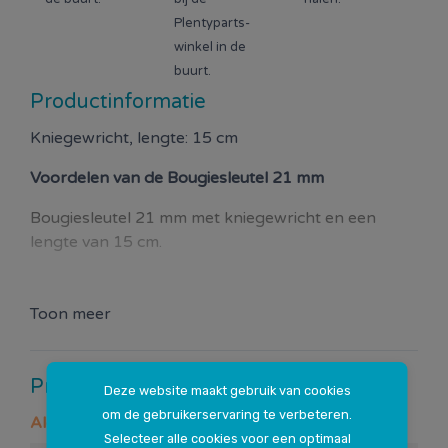
Plentyparts-
winkel in de
buurt.
Productinformatie
Kniegewricht, lengte: 15 cm
Voordelen van de
Bougiesleutel 21 mm
Bougiesleutel 21 mm met kniegewricht en een
lengte van 15 cm.
Toon meer
Productspecificaties
Deze website maakt gebruik van cookies
om de gebruikerservaring te verbeteren.
Algemeen
Selecteer alle cookies voor een optimaal