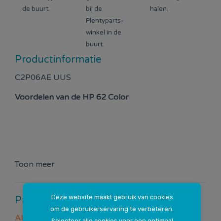
de buurt.
bij de
halen.
Plentyparts-
winkel in de
buurt.
Productinformatie
C2P06AE UUS
Voordelen van de
HP 62 Color
Toon meer
Deze website maakt gebruik van cookies
Productspecificaties
om de gebruikerservaring te verbeteren.
Algemeen
Selecteer alle cookies voor een optimaal