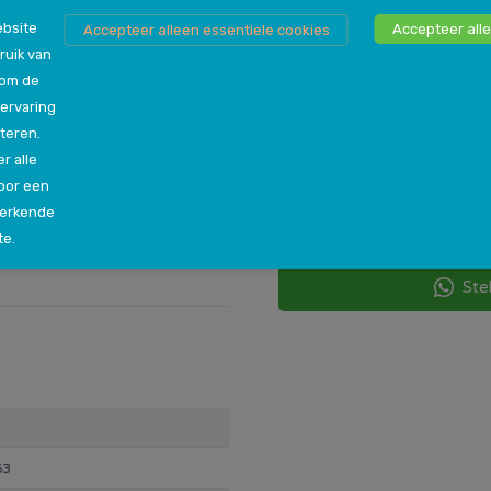
bsite
Accepteer alle
Accepteer alleen essentiele cookies
ruik van
 om de
Persoonlijk advies n
ervaring
Als je nog niet genoeg inf
teren.
steeds niet zeker bent ove
utyl, wat veel voordelen
r alle
vraag hebt, dan kun je jo
 heeft slechts één lasnaad,
oor een
een van onze winkels in jou
e binnenband is voorzien van
werkende
helpen de beste beslissin
der ventiel genoemd.
te.
Ste
8 x 1.40, 28-622, 30-622,
0, 40-635.
63