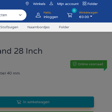
Winkels
Mijn account
Folder
0
Hallo,
Winkelwagen
Inloggen
€
0.00
Stofzuigen
Naambordjes
Folder
nd 28 Inch
Online voorraad
tiel 40 mm.
In winkelwagen