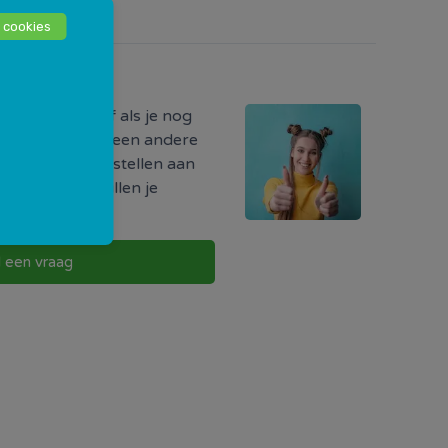
 cookies
odig?
ormatie hebt of als je nog
r iets, of als je een andere
uw vraag direct stellen aan
w buurt. Zij zullen je
g te nemen.
l een vraag