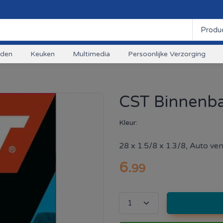
uden
Keuken
Multimedia
Persoonlijke Verzorging
CST Binnenba
Kleur:
28 x 1.5/8 x 1.3/8, Auto ven
6
.
99