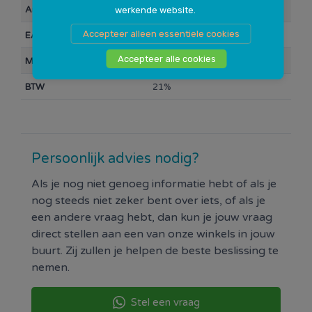
42-622, 47-622, 32-630, 40-635.
Artikelnummer
10024521
werkende website.
Accepteer alleen essentiele cookies
EAN Barcode
6933882568570
Accepteer alle cookies
Merk
CST
BTW
21%
Persoonlijk advies nodig?
Als je nog niet genoeg informatie hebt of als je
nog steeds niet zeker bent over iets, of als je
een andere vraag hebt, dan kun je jouw vraag
direct stellen aan een van onze winkels in jouw
buurt. Zij zullen je helpen de beste beslissing te
nemen.
Stel een vraag