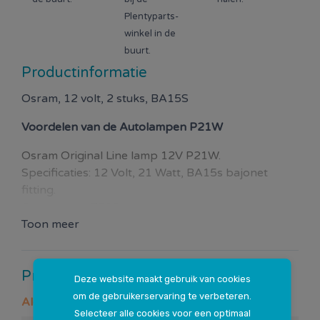
Plentyparts-
winkel in de
buurt.
Productinformatie
Osram, 12 volt, 2 stuks, BA15S
Voordelen van de
Autolampen P21W
Osram Original Line lamp 12V P21W.
Specificaties: 12 Volt, 21 Watt, BA15s bajonet
fitting.
Osram type: 7506
Toon meer
Productspecificaties
Deze website maakt gebruik van cookies
om de gebruikerservaring te verbeteren.
Algemeen
Selecteer alle cookies voor een optimaal