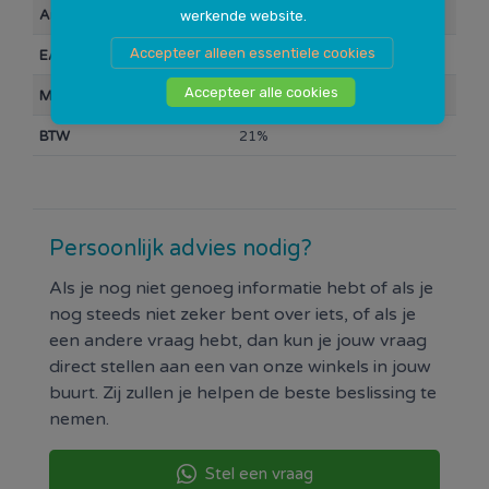
Artikelnummer
10020808
werkende website.
Accepteer alleen essentiele cookies
EAN Barcode
4062172396325
Accepteer alle cookies
Merk
Osram
BTW
21%
Persoonlijk advies nodig?
Als je nog niet genoeg informatie hebt of als je
nog steeds niet zeker bent over iets, of als je
een andere vraag hebt, dan kun je jouw vraag
direct stellen aan een van onze winkels in jouw
buurt. Zij zullen je helpen de beste beslissing te
nemen.
Stel een vraag