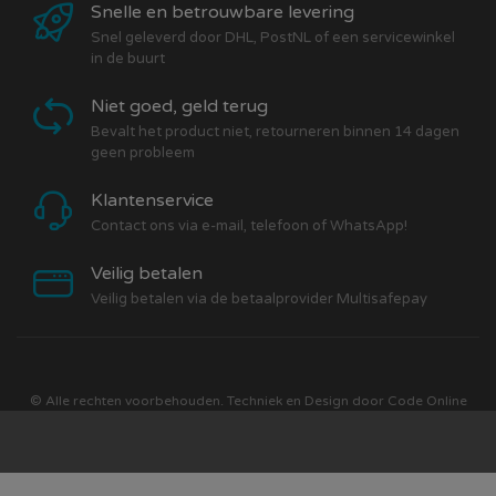
Ford Explorer:
Snelle en betrouwbare levering
Ford Fiesta:2002 t/m 2007
Snel geleverd door DHL, PostNL of een servicewinkel
in de buurt
Ford Focus:<-- 2004
Ford Fusion:
Niet goed, geld terug
Ford Galaxy:<-- 2005
Bevalt het product niet, retourneren binnen 14 dagen
Ford Granada:
geen probleem
Ford Ka:<-- 2009
Ford Kuga:
Klantenservice
Ford Maverick:
Contact ons via e-mail, telefoon of WhatsApp!
Ford Mondeo:<-- 2000
Veilig betalen
Ford Orion:1983 t/m 1993
Veilig betalen via de betaalprovider Multisafepay
Ford Ranger:
Ford Scorpio:
Ford Sierra:
Ford Tourneo:
© Alle rechten voorbehouden. Techniek en Design door
Code Online
Honda Accord:
Honda Civic:2004 -->
Honda Concerto:
Honda CR-V: