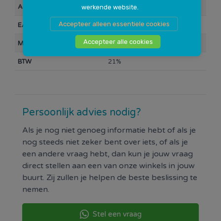
Chevrolet_Daewoo Cruze:
Artikelnummer
10017075
werkende website.
Chevrolet_Daewoo Epica:2006 -->
Accepteer alleen essentiele cookies
EAN Barcode
8000692268506
Chevrolet_Daewoo Evanda:
Chevrolet_Daewoo Nubira:
Accepteer alle cookies
Merk
Supra
Chevrolet_Daewoo Spark:
BTW
21%
Chevrolet_Daewoo Tacuma:
Chrysler 300:
Chrysler Compass:
Chrysler Crossfire:
Chrysler Grand Voyager:
Persoonlijk advies nodig?
Chrysler Patriot:
Als je nog niet genoeg informatie hebt of als je
Chrysler Sebring:
nog steeds niet zeker bent over iets, of als je
Chrysler Voyager:
een andere vraag hebt, dan kun je jouw vraag
Citroën AX:
direct stellen aan een van onze winkels in jouw
Citroën BX:
buurt. Zij zullen je helpen de beste beslissing te
Citroën C-Crosser:
nemen.
Citroën C1:
Citroën C2:
Stel een vraag
Citroën C3: