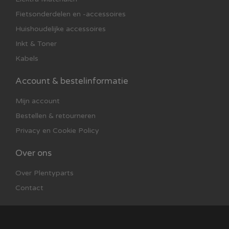
Daihatsu Move:1998 -->
Daihatsu Rocky:
Fietsonderdelen en -accessoires
Daihatsu Sirion:2005 -->
Huishoudelijke accessoires
Dodge Caliber:2006 -->
Inkt & Toner
Dodge Journey:2008 -->
Kabels
Fiat 126:
Fiat 127:
Account & bestelinformatie
Fiat 500:<-- 1972
Fiat Barchetta:
Mijn account
Fiat Bravo:2007 -->
Bestellen & retourneren
Fiat Croma:<-- 2002
Privacy en Cookie Policy
Fiat Fiorino:
Fiat Idea:
Over ons
Fiat Multipla:
Fiat Panda:2003 -->
Over Plentyparts
Ford C-Max:
Contact
Ford Cougar:
Ford Escort:1980 t/m 1990
Ford Escort SW:1990 -->