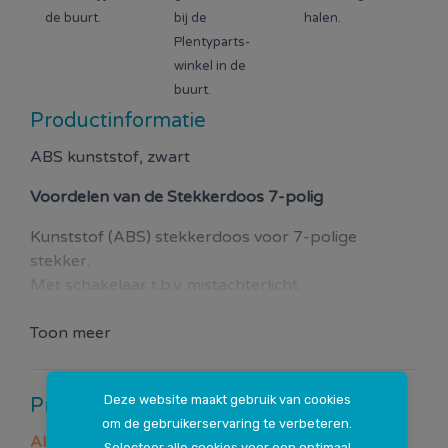
de buurt.
bij de
halen.
Plentyparts-
winkel in de
buurt.
Productinformatie
ABS kunststof, zwart
Voordelen van de
Stekkerdoos 7-polig
Kunststof (ABS) stekkerdoos voor 7-polige
stekker.
Met schakelaar t.b.v. mistachterlicht.
Toon meer
Deze website maakt gebruik van cookies
Productspecificaties
om de gebruikerservaring te verbeteren.
Algemeen
Selecteer alle cookies voor een optimaal