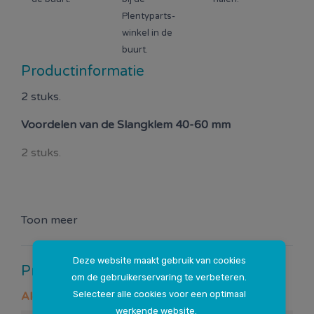
Plentyparts-
winkel in de
buurt.
Productinformatie
2 stuks.
Voordelen van de
Slangklem 40-60 mm
2 stuks.
Toon meer
Deze website maakt gebruik van cookies
Productspecificaties
om de gebruikerservaring te verbeteren.
Selecteer alle cookies voor een optimaal
Algemeen
werkende website.