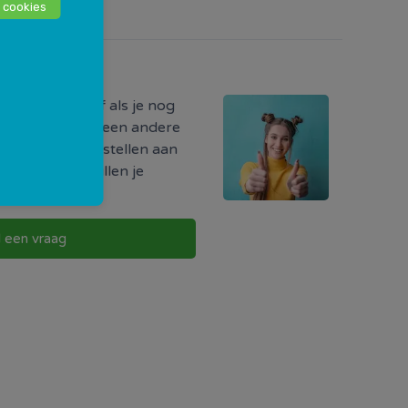
 cookies
odig?
ormatie hebt of als je nog
r iets, of als je een andere
uw vraag direct stellen aan
w buurt. Zij zullen je
g te nemen.
l een vraag