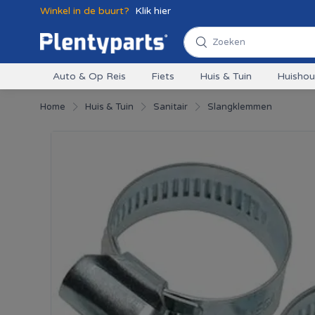
Winkel in de buurt?
Klik hier
Auto & Op Reis
Fiets
Huis & Tuin
Huisho
Home
Huis & Tuin
Sanitair
Slangklemmen