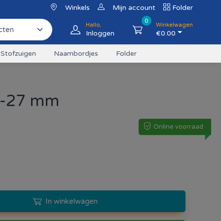
Winkels
Mijn account
Folder
0
Hallo,
Winkelwagen
Inloggen
€
0.00
Stofzuigen
Naambordjes
Folder
6-27 mm
Online voorraad
In winkelwagen