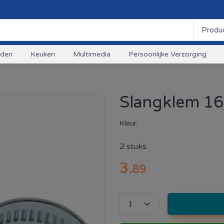
uden
Keuken
Multimedia
Persoonlijke Verzorging
Slangklem 1
Kleur:
2 stuks.
3
.
89