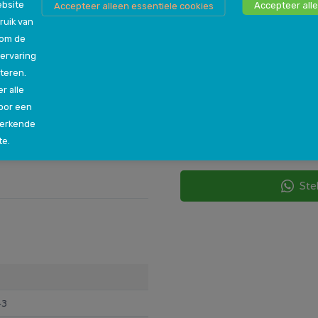
bsite
Accepteer alle
Accepteer alleen essentiele cookies
ruik van
 om de
Persoonlijk advies n
ervaring
teren.
Als je nog niet genoeg inf
r alle
steeds niet zeker bent ove
oor een
vraag hebt, dan kun je jo
werkende
een van onze winkels in jou
te.
helpen de beste beslissin
Ste
43