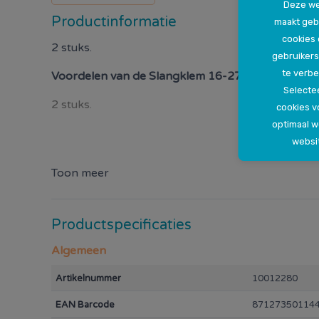
Deze we
Productinformatie
maakt geb
cookies
2 stuks.
gebruikers
te verbe
Voordelen van de
Slangklem 16-27 mm
Selectee
2 stuks.
cookies v
optimaal 
websi
Toon meer
Productspecificaties
Algemeen
Artikelnummer
10012280
EAN Barcode
87127350114