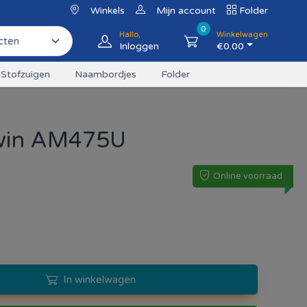
Winkels
Mijn account
Folder
0
Hallo,
Winkelwagen
Inloggen
€
0.00
Stofzuigen
Naambordjes
Folder
win AM475U
Online voorraad
In winkelwagen