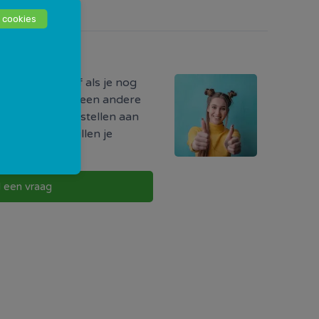
 cookies
odig?
ormatie hebt of als je nog
r iets, of als je een andere
uw vraag direct stellen aan
w buurt. Zij zullen je
g te nemen.
l een vraag