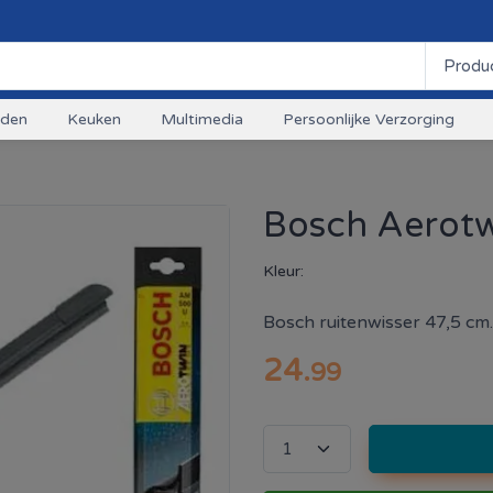
uden
Keuken
Multimedia
Persoonlijke Verzorging
Bosch Aerot
Kleur:
Bosch ruitenwisser 47,5 cm.
24
.
99