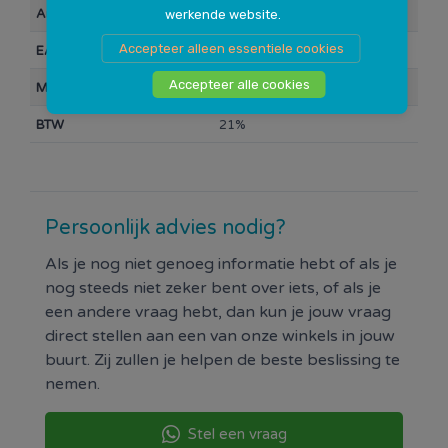
gemiddeld stroomverbruik en daarmee geschikt
Artikelnummer
10007633
werkende website.
voor een groot aantal producten. Bovendien
Accepteer alleen essentiele cookies
EAN Barcode
4891199218224
hebben deze batterijen door een speciale formule
een extra lange levensduur.
Accepteer alle cookies
Merk
GP
De GP Super Alkaline is beschikbaar in
BTW
21%
verschillende formaten zodat je voor elk apparaat
de geschikte batterijen kunt vinden. Je kunt onder
andere kiezen voor de formaten AA, AAA, C, D, 9V
en de 4,5V blokbatterij.
GP Batteries heeft meer dan 50 jaar ervaring met
Persoonlijk advies nodig?
het produceren van diverse soorten batterijen,
Als je nog niet genoeg informatie hebt of als je
waardoor je er altijd zeker van bent dat je
nog steeds niet zeker bent over iets, of als je
kwalitatief hoogwaardige batterijen in huis haalt.
een andere vraag hebt, dan kun je jouw vraag
direct stellen aan een van onze winkels in jouw
buurt. Zij zullen je helpen de beste beslissing te
nemen.
Stel een vraag