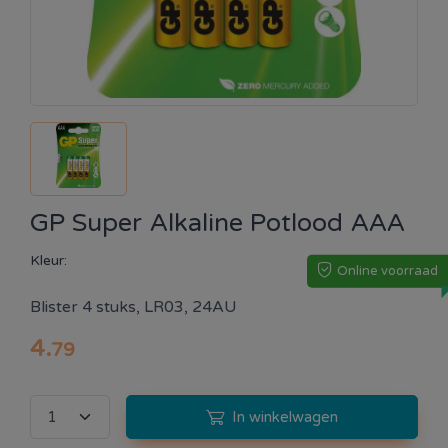
GP Super Alkaline Potlood AAA
Kleur:
Online voorraad
Blister 4 stuks, LR03, 24AU
4
.
79
In winkelwagen