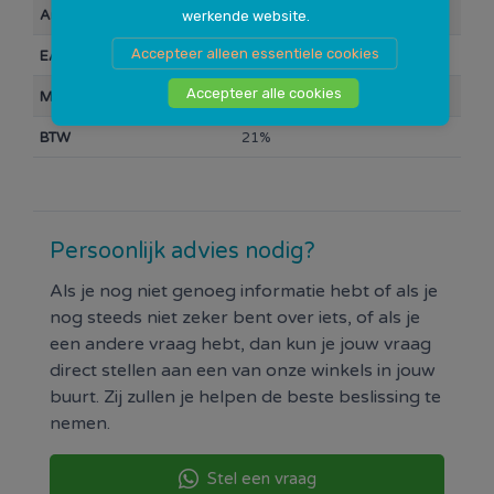
Artikelnummer
10000645
werkende website.
Accepteer alleen essentiele cookies
EAN Barcode
8711646205002
Accepteer alle cookies
Merk
Simson
BTW
21%
Persoonlijk advies nodig?
Als je nog niet genoeg informatie hebt of als je
nog steeds niet zeker bent over iets, of als je
een andere vraag hebt, dan kun je jouw vraag
direct stellen aan een van onze winkels in jouw
buurt. Zij zullen je helpen de beste beslissing te
nemen.
Stel een vraag