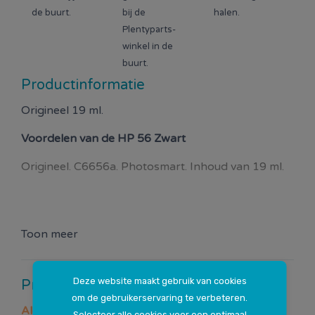
de buurt.
bij de
halen.
Plentyparts-
winkel in de
buurt.
Productinformatie
Origineel 19 ml.
Voordelen van de
HP 56 Zwart
Origineel. C6656a. Photosmart. Inhoud van 19 ml.
Toon meer
Deze website maakt gebruik van cookies
Productspecificaties
om de gebruikerservaring te verbeteren.
Algemeen
Selecteer alle cookies voor een optimaal