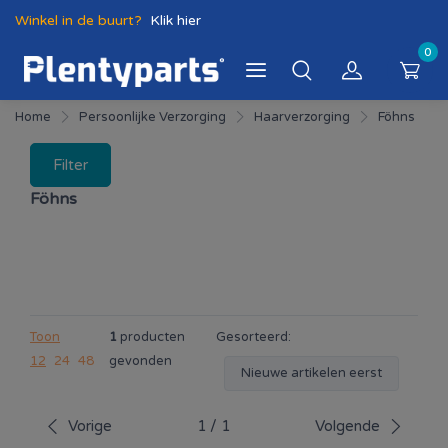
Winkel in de buurt?
Klik hier
0
Home
Persoonlijke Verzorging
Haarverzorging
Föhns
Filter
Föhns
Toon
1
producten
Gesorteerd:
12
24
48
gevonden
Nieuwe artikelen eerst
Vorige
1
/
1
Volgende