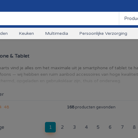
uden
Keuken
Multimedia
Persoonlijke Verzorging
one & Tablet
parts vind je alles om het maximale uit je smartphone of tablet te h
foons — wij hebben een ruim aanbod accessoires van hoge kwaliteit
hermd, opgeladen en gebruiksklaar zijn, thuis of onderweg.
er
4
48
168
producten gevonden
(current)
ge
1
2
3
4
5
6
7
8