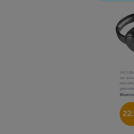
JVC | Bl
uur acc
microfo
gebruik
22
.