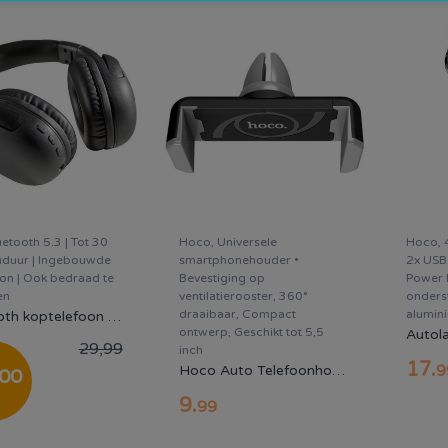
uetooth 5.3 | Tot 30
Hoco, Universele
Hoco, 
uduur | Ingebouwde
smartphonehouder •
2x USB
on | Ook bedraad te
Bevestiging op
Power 
en
ventilatierooster, 360°
onders
draaibaar, Compact
alumin
Bluetooth koptelefoon - JVC Gumy HA-SG20BT-B | Draadloos - Zwart
ontwerp, Geschikt tot 5,5
29,99
inch
17
.
9
Hoco Auto Telefoonhouder Ventilatierooster 360° Draaibaar Zwart/Grijs
00
9
.
99