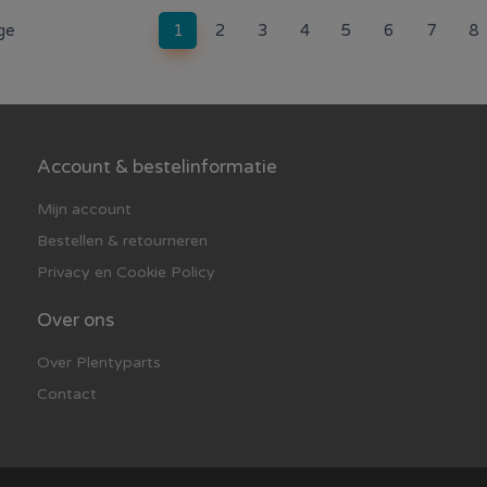
(current)
ge
1
2
3
4
5
6
7
8
Account & bestelinformatie
Mijn account
Bestellen & retourneren
Privacy en Cookie Policy
Over ons
Over Plentyparts
Contact