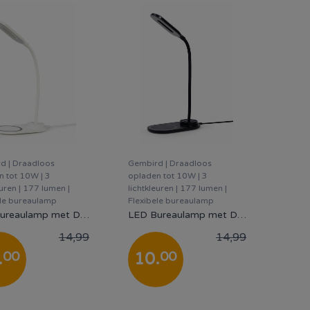
d | Draadloos
Gembird | Draadloos
n tot 10W | 3
opladen tot 10W | 3
euren | 177 lumen |
lichtkleuren | 177 lumen |
ele bureaulamp
Flexibele bureaulamp
LED Bureaulamp met Draadloze Oplader | 10W Qi Snelladen - Wit
LED Bureaulamp met Draadloze Oplader | 10W Qi Snelladen - Zwart
14,99
14,99
00
00
.
10
.