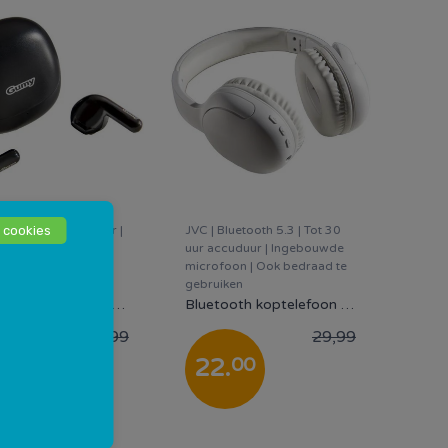
 cookies
ot 27,5 uur accuduur |
JVC | Bluetooth 5.3 | Tot 30
terbestendig |
uur accuduur | Ingebouwde
uwde microfoon |
microfoon | Ook bedraad te
ef oplaadcase
gebruiken
Draadloze oordopjes - JVC Gumy HA-B10T-B | Bluetooth - Zwart
Bluetooth koptelefoon - JVC Gumy HA-SG20BT-B | Draadloos - Wit
19,99
29,99
00
00
.
22
.