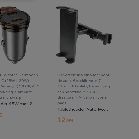
45W totaal vermogen,
Universele tablethouder voor
-C (25W + 20W),
de auto, Geschikt voor 7-
Delivery, QC/FCP/AFC
12.9 inch tablets, Bevestiging
teuning, Compact
aan hoofdsteun • 360°
ium ontwerp
draaibaar • Antislip siliconen
pads
Autolader 45W met 2 USB-C Poorten - Power Delivery Snellader Auto
Tablethouder Auto Hoofdsteun 7-12.9 Inch 360° Draaibaar Zwart
9
12
.
99