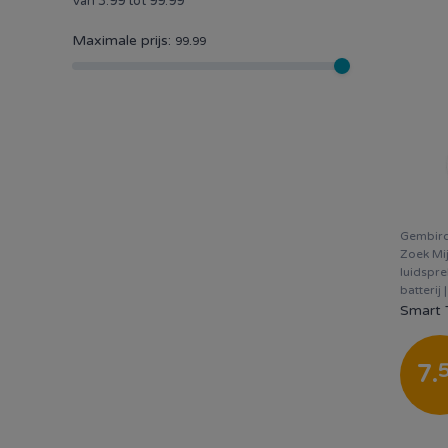
Van
3.99
tot
99.99
Maximale prijs:
99.99
Gembird
Zoek Mi
luidspre
batterij 
7
.