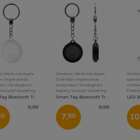
 | Werkt met Apple
Gembird | Werkt met Apple
Gembir
jn | Ingebouwde
Zoek Mijn | Ingebouwde
oplade
ker | Vervangbare
luidspreker | Vervangbare
lichtkl
| Inclusief sleutelring
batterij | Inclusief sleutelring
Flexib
Smart Tag Bluetooth Tracker | Apple Find My - Wit
Smart Tag Bluetooth Tracker | Apple Find My - Zwart
9,99
9,99
50
50
7
.
10