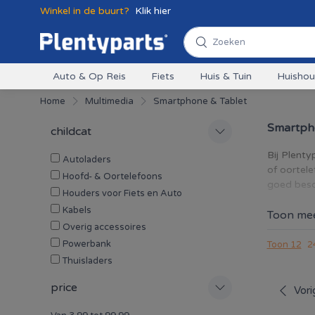
Winkel in de buurt?
Klik hier
Auto & Op Reis
Fiets
Huis & Tuin
Huisho
Home
Multimedia
Smartphone & Tablet
Smartph
childcat
Bij Plenty
Autoladers
of oortele
Hoofd- & Oortelefoons
goed besc
Houders voor Fiets en Auto
Kabels
Toon me
Overig accessoires
Powerbank
Toon 12
2
Thuisladers
price
Vori