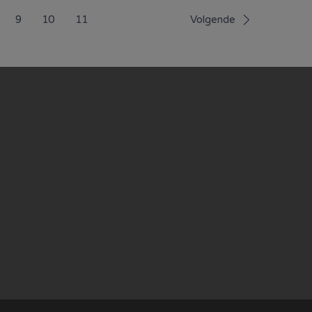
9
10
11
Volgende