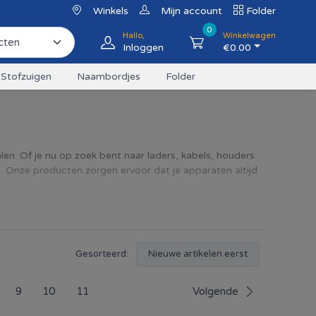
Winkels
Mijn account
Folder
0
Hallo,
Winkelwagen
Inloggen
€
0.00
Stofzuigen
Naambordjes
Folder
alen. Of je nu op zoek bent naar laders, kabels, houders
. Onze producten zorgen ervoor dat je apparaten altijd
Nieuwe artikelen eerst
Gesorteerd:
9
10
11
Volgende