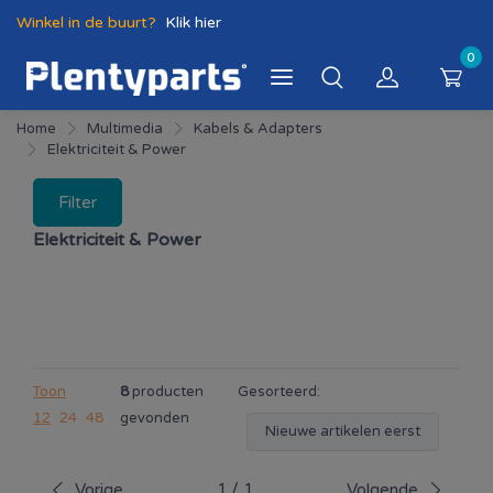
Winkel in de buurt?
Klik hier
0
Home
Multimedia
Kabels & Adapters
Elektriciteit & Power
Filter
Elektriciteit & Power
Toon
8
producten
Gesorteerd:
12
24
48
gevonden
Nieuwe artikelen eerst
Vorige
1
/
1
Volgende