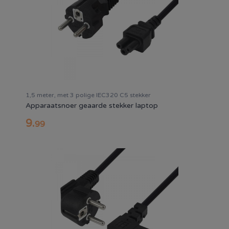
1,5 meter, met 3 polige IEC320 C5 stekker
Apparaatsnoer geaarde stekker laptop
9
.
99