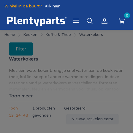
Winkel in de buurt?
Klik hier
0
Home
Keuken
Koffie & Thee
Waterkokers
Filter
Waterkokers
Met een waterkoker breng je snel water aan de kook voor
thee, koffie, soep of andere warme bereidingen. In deze
categorie vind je waterkokers in verschillende formaten,
materialen, kleuren en vermogens voor thuis, op kantoor
of in een kleinere keuken. Let bij het kiezen op de inhoud
Toon meer
van het waterreservoir, het vermogen, de schenktuit en
het bedieningsgemak. Afhankelijk van het model zijn
Toon
1
producten
Gesorteerd:
functies beschikbaar zoals automatische uitschakeling,
12
24
48
gevonden
Nieuwe artikelen eerst
droogkookbeveiliging, een uitneembaar antikalkfilter,
temperatuurinstelling of een warmhoudfunctie. Kies een
compacte waterkoker voor enkele koppen of een grotere