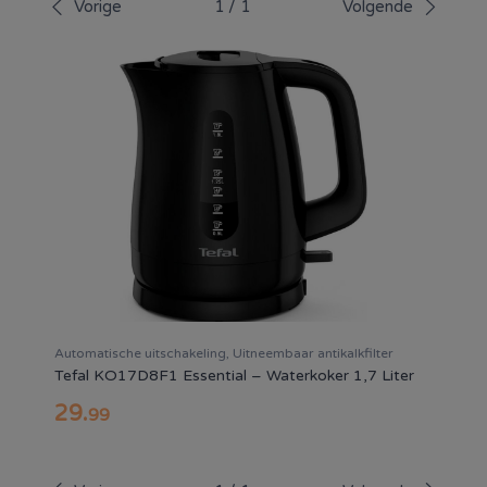
Vorige
1
/
1
Volgende
uitvoering voor meerdere personen. Ontkalk het apparaat
regelmatig volgens de gebruiksaanwijzing, zodat het
efficiënt blijft werken en langer meegaat.
Automatische uitschakeling, Uitneembaar antikalkfilter
Tefal KO17D8F1 Essential – Waterkoker 1,7 Liter
29
.
99