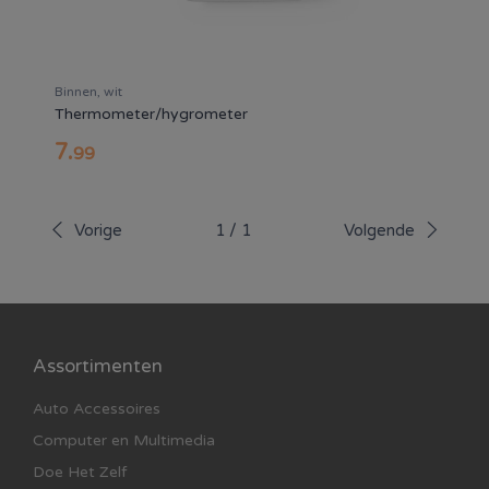
Binnen, wit
Thermometer/hygrometer
7
.
99
Vorige
1
/
1
Volgende
Assortimenten
Auto Accessoires
Computer en Multimedia
Doe Het Zelf