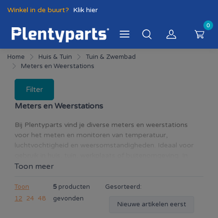
Winkel in de buurt?
Klik hier
0
Home
Huis & Tuin
Tuin & Zwembad
Meters en Weerstations
Filter
Meters en Weerstations
Bij Plentyparts vind je diverse meters en weerstations
voor het meten en monitoren van temperatuur,
luchtvochtigheid en weersomstandigheden. Ideaal voor
gebruik in huis, tuin, werkplaats of buitenomgeving. In
deze categorie vind je praktische meetapparatuur zoals
Toon meer
thermometers, hygrometers, digitale weerstations en
andere meetinstrumenten voor dagelijks gebruik. Geschikt
Toon
5
producten
Gesorteerd:
voor het controleren van binnen- en buitentemperaturen
12
24
48
gevonden
Nieuwe artikelen eerst
en het volgen van weersveranderingen. Met betrouwbare
meters en weerstations houd je eenvoudig inzicht in