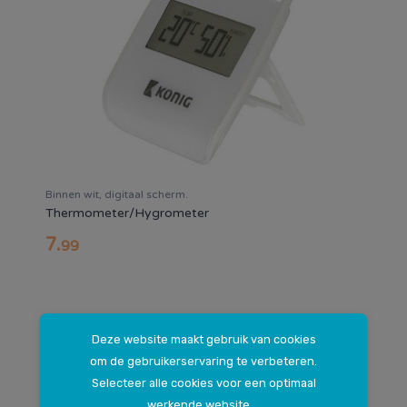
Binnen wit, digitaal scherm.
Thermometer/Hygrometer
7
.
99
Deze website maakt gebruik van cookies
om de gebruikerservaring te verbeteren.
Selecteer alle cookies voor een optimaal
werkende website.