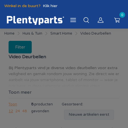
Winkel in de buurt?
Klik hier
0
Home
Huis & Tuin
Smart Home
Video Deurbellen
Filter
Video Deurbellen
Bij Plentyparts vind je diverse video deurbellen voor extra
veiligheid en gemak rondom jouw woning. Zie direct wie er
aanbelt via jouw smartphone, tablet of monitor — waar je
ook bent. In deze categorie vind je slimme video
deurbellen met functies zoals live beeld,
Toon meer
bewegingsdetectie, meldingen en tweerichtingsaudio.
Ideaal voor het beveiligen van de voordeur en het
Toon
8
producten
Gesorteerd:
ontvangen van bezoekers of pakketbezorgers. Met een
12
24
48
gevonden
Nieuwe artikelen eerst
slimme video deurbel verhoog je de veiligheid, controle en
het comfort van jouw woning.