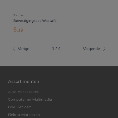
2 stuks.
Bevestigingsset Wastafel
5
.
19
Vorige
1
/
4
Volgende
Assortimenten
Auto Accessoires
Computer en Multimedia
Doe Het Zelf
Elektra Materialen