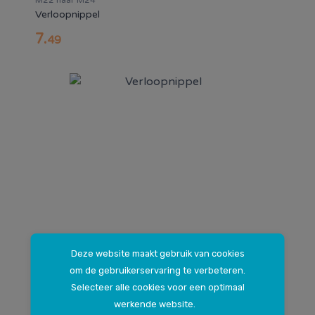
M22 naar M24
Verloopnippel
7
.
49
Deze website maakt gebruik van cookies
Binnen: 1/2", buiten M22
om de gebruikerservaring te verbeteren.
Verloopnippel
Selecteer alle cookies voor een optimaal
werkende website.
6
.
99