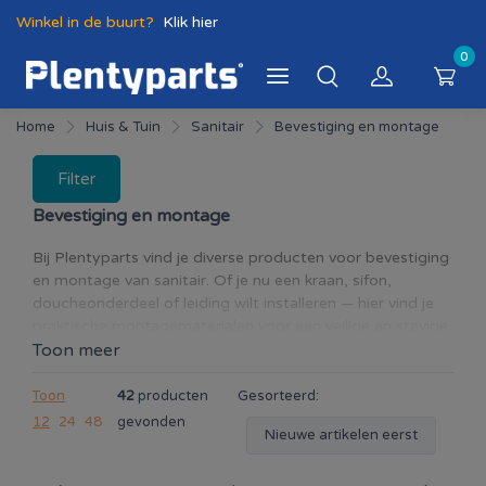
Winkel in de buurt?
Klik hier
0
Home
Huis & Tuin
Sanitair
Bevestiging en montage
Filter
Bevestiging en montage
Bij Plentyparts vind je diverse producten voor bevestiging
en montage van sanitair. Of je nu een kraan, sifon,
doucheonderdeel of leiding wilt installeren — hier vind je
praktische montagematerialen voor een veilige en stevige
bevestiging. In deze categorie vind je onder andere
Toon meer
bevestigingsmaterialen, aansluitonderdelen, montage-
accessoires en hulpmiddelen voor sanitaire installaties in
Toon
42
producten
Gesorteerd:
badkamer, keuken en toilet. Met kwalitatieve
12
24
48
gevonden
Nieuwe artikelen eerst
montageproducten zorg je voor een betrouwbare
installatie en een nette afwerking van jouw sanitair.