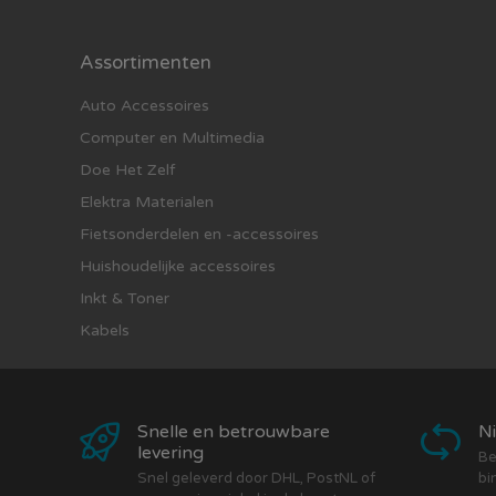
Assortimenten
Auto Accessoires
Computer en Multimedia
Doe Het Zelf
Elektra Materialen
Fietsonderdelen en -accessoires
Huishoudelijke accessoires
Inkt & Toner
Kabels
Snelle en betrouwbare
Ni
levering
Be
Snel geleverd door DHL, PostNL of
bi