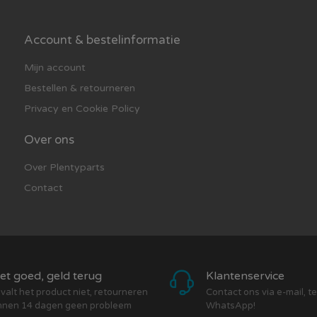
Account & bestelinformatie
Mijn account
Bestellen & retourneren
Privacy en Cookie Policy
Over ons
Over Plentyparts
Contact
et goed, geld terug
Klantenservice
valt het product niet, retourneren
Contact ons via e-mail, t
nnen 14 dagen geen probleem
WhatsApp!