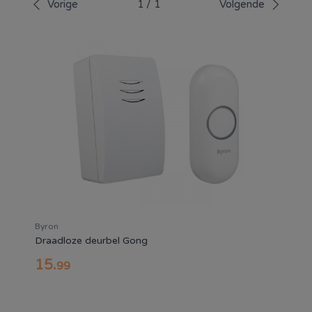
Vorige
1
/
1
Volgende
Byron
Draadloze deurbel Gong
15
.
99