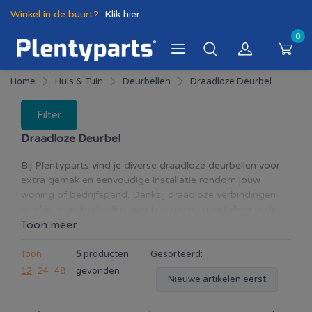
Winkel in de buurt?
Klik hier
0
Home
Huis & Tuin
Deurbellen
Draadloze Deurbel
Filter
Draadloze Deurbel
Bij Plentyparts vind je diverse draadloze deurbellen voor
extra gemak en eenvoudige installatie rondom jouw
woning of bedrijfspand. Dankzij draadloze verbindingen
hoef je geen bedrading aan te leggen en installeer je de
deurbel snel en eenvoudig. In deze categorie vind je
Toon meer
draadloze deurbellen met verschillende functies zoals
meerdere melodieën, groot bereik en uitbreidbare
Toon
5
producten
Gesorteerd:
ontvangers. Ideaal voor woningen, appartementen,
12
24
48
gevonden
Nieuwe artikelen eerst
garages en kantoren. Met een draadloze deurbel mis je
geen bezoekers meer en geniet je van extra comfort en
flexibiliteit.