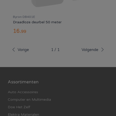
Byron DB401E
Draadloze deurbel 50 meter
16
.
99
Vorige
1
/
1
Volgende
Assortimenten
Auto Accessoires
Computer en Multimedia
Doe Het Zelf
Elektra Materialen