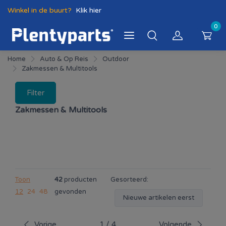
Winkel in de buurt?
Klik hier
0
Home
Auto & Op Reis
Outdoor
Zakmessen & Multitools
Filter
Zakmessen & Multitools
Toon
42
producten
Gesorteerd:
12
24
48
gevonden
Nieuwe artikelen eerst
Vorige
1
/
4
Volgende