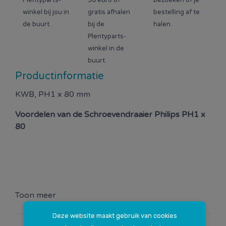
Plentyparts-
50 euro of
bezoeken of je
winkel bij jou in
gratis afhalen
bestelling af te
de buurt.
bij de
halen.
Plentyparts-
winkel in de
buurt.
Productinformatie
KWB, PH1 x 80 mm
Voordelen van de
Schroevendraaier Philips PH1 x
80
Toon meer
Deze website maakt gebruik van cookies