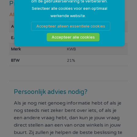
om de gebruikerservaring te verbeteren.
Productspecificaties
Selecteer alle cookies voor een optimaal
Algemeen
werkende website.
Accepteer alleen essentiele cookies
Artikelnummer
110138
Accepteer alle cookies
EAN Barcode
4009316622018
Merk
KWB
BTW
21%
Persoonlijk advies nodig?
Als je nog niet genoeg informatie hebt of als je
nog steeds niet zeker bent over iets, of als je
een andere vraag hebt, dan kun je jouw vraag
direct stellen aan een van onze winkels in jouw
buurt. Zij zullen je helpen de beste beslissing te